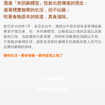
透過「米玥麻糬堂」投射出想傳達的理念：
過著樸實無華的生活，但不枮燥；
吃著食物原本的味道，真食滋味。
創立於2020年7月，首店在台中，雖然台中原本就有多家傳統麻
糬老字號店家，但「米玥麻糬堂」以極富設計感的店面以及創
新的口味、包裝獲得大家喜愛，同時米玥麻糬也強調以天然、
不脹氣的麻糬呈現，讓更多喜歡吃麻糬又怕脹氣的客人也可以
品嘗到麻糬的美味。
善待生活 • 善待食物 • 善待這塊土地了
拒絕精緻調味
X
傳統結合創新口味